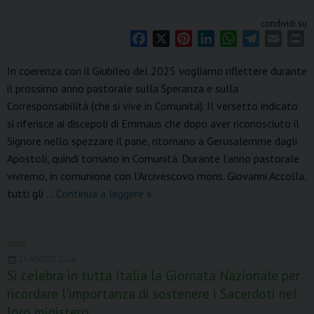
condividi su
F
X
P
L
W
T
E
P
a
i
i
h
e
m
r
In coerenza con il Giubileo del 2025 vogliamo riflettere durante
c
n
n
a
l
a
i
il prossimo anno pastorale sulla Speranza e sulla
e
t
k
t
e
i
n
Corresponsabilità (che si vive in Comunità). Il versetto indicato
b
e
e
s
g
l
t
o
r
d
A
r
si riferisce ai discepoli di Emmaus che dopo aver riconosciuto il
o
e
I
p
a
Signore nello spezzare il pane, ritornano a Gerusalemme dagli
k
s
n
p
m
Apostoli, quindi tornano in Comunità. Durante l’anno pastorale
t
vivremo, in comunione con l’Arcivescovo mons. Giovanni Accolla,
“Partirono
tutti gli …
Continua a leggere
»
senz’indugio”
(Luca
24,
NEWS
23 AGOSTO 2024
33)
Si celebra in tutta Italia la Giornata Nazionale per
Programma
ricordare l'importanza di sostenere i Sacerdoti nel
anno
loro ministero