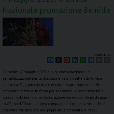
32)
Nazionale promozione 8xmille
Programma
anno
pastorale
2023/24
condividi su
F
X
P
L
W
T
E
P
a
i
i
h
e
m
r
Domenica 7 maggio 2023 è la giornata nazionale di
c
n
n
a
l
a
i
sensibilizzazione per la donazione dell’ 8xmille alla Chiesa
e
t
k
t
e
i
n
cattolica. Oggi più che mai è necessario promuovere nelle
b
e
e
s
g
l
t
o
r
d
A
r
comunità cristiane la firma per sostenere le necessità della
o
e
I
p
a
Chiesa nella imminente dichiarazione dei redditi. Da pochi giorni
k
s
n
p
m
la CEI ha diffuso la nuova campagna di comunicazione che è
t
possibile far circolare nei gruppi delle comunità di fedeli