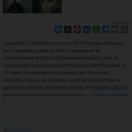
condividi su
F
X
P
L
W
T
E
P
a
i
i
h
e
m
r
Il prossimo 17 settembre ricorre la XXXV Giornata Nazionale
c
n
n
a
l
a
i
per la sensibilizzazione dei fedeli a partecipare al
e
t
k
t
e
i
n
sostentamento del clero. Nella nostra Arcidiocesi, vista la
b
e
e
s
g
l
t
o
r
d
A
r
concomitanza con l’apertura ufficiale della Visita Pastorale di
o
e
I
p
a
S.E. mons. Giovanni Accolla si consiglia alle Parrocchie,
k
s
n
p
m
Comunità religiose, associazioni e movimenti di celebrare la
t
giornata la domenica successiva, ossia il 24 settembre 2023. In
questa Giornata Nazionale non è prevista …
Continua a leggere
Giornata
»
Nazionale
di
sensibilizzazione
NEWS
9 AGOSTO 2023
per