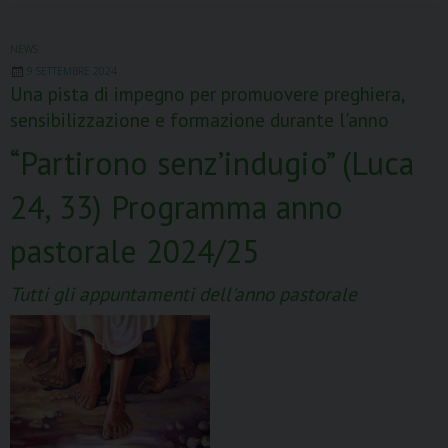
4
maggio
Giornata
NEWS
9 SETTEMBRE 2024
Nazionale
Una pista di impegno per promuovere preghiera,
per
sensibilizzazione e formazione durante l'anno
l’8xmille
alla
“Partirono senz’indugio” (Luca
Chiesa
24, 33) Programma anno
Cattolica
pastorale 2024/25
Tutti gli appuntamenti dell'anno pastorale