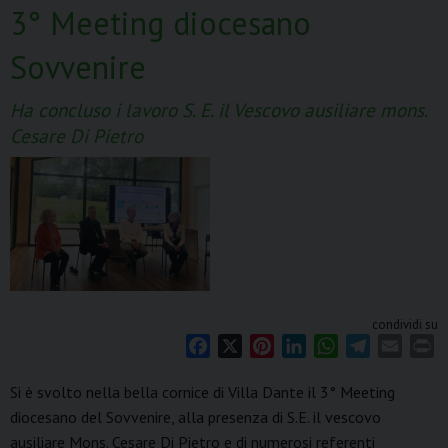
3° Meeting diocesano
Sovvenire
Ha concluso i lavoro S. E. il Vescovo ausiliare mons.
Cesare Di Pietro
condividi su
F
X
P
L
W
T
E
P
a
i
i
h
e
m
r
Si è svolto nella bella cornice di Villa Dante il 3° Meeting
c
n
n
a
l
a
i
diocesano del Sovvenire, alla presenza di S.E. il vescovo
e
t
k
t
e
i
n
ausiliare Mons. Cesare Di Pietro e di numerosi referenti
b
e
e
s
g
l
t