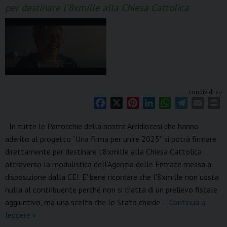
per destinare l'8xmille alla Chiesa Cattolica
condividi su
F
X
P
L
W
T
E
P
a
i
i
h
e
m
r
In tutte le Parrocchie della nostra Arcidiocesi che hanno
c
n
n
a
l
a
i
aderito al progetto “Una firma per unire 2025” si potrà firmare
e
t
k
t
e
i
n
direttamente per destinare l’8xmille alla Chiesa Cattolica
b
e
e
s
g
l
t
o
r
d
A
r
attraverso la modulistica dell’Agenzia delle Entrate messa a
o
e
I
p
a
disposizione dalla CEI. E’ bene ricordare che l’8xmille non costa
k
s
n
p
m
nulla al contribuente perché non si tratta di un prelievo fiscale
t
aggiuntivo, ma una scelta che lo Stato chiede …
Continua a
Domenica
leggere
»