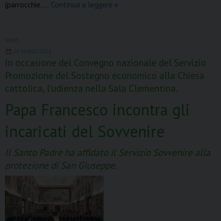
7
(parrocchie, …
Continua a leggere
»
maggio
2023,
Giornata
NEWS
20 MARZO 2023
Nazionale
In occasione del Convegno nazionale del Servizio
promozione
Promozione del Sostegno economico alla Chiesa
8xmille
cattolica, l'udienza nella Sala Clementina.
Papa Francesco incontra gli
incaricati del Sovvenire
Il Santo Padre ha affidato il Servizio Sovvenire alla
protezione di San Giuseppe.