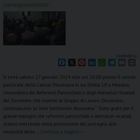
corresponsabilità"
condividi su
F
X
P
L
W
T
E
P
a
i
i
h
e
m
r
Si terrà sabato 27 gennaio 2024 alle ore 10.00 presso il salone
c
n
n
a
l
a
i
pastorale della Caritas Diocesana in via Emilia 19 a Messina,
e
t
k
t
e
i
n
l’Assemblea dei Referenti Parrocchiali e degli Animatori Vicariali
b
e
e
s
g
l
t
o
r
d
A
r
del Sovvenire, che insieme al Gruppo di Lavoro Diocesano,
o
e
I
p
a
costituiscono la “rete territoriale diocesana”. “Sono grato per il
k
s
n
p
m
grande impegno che referenti parrocchiali e animatori vicariali
t
stanno mettendo nella promozione del sostegno alle
27
necessità della …
Continua a leggere
»
gennaio