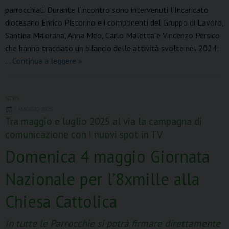
o
r
d
A
r
parrocchiali. Durante l’incontro sono intervenuti l’Incaricato
o
e
I
p
a
diocesano Enrico Pistorino e i componenti del Gruppo di Lavoro,
k
s
n
p
m
Santina Maiorana, Anna Meo, Carlo Maletta e Vincenzo Persico
t
che hanno tracciato un bilancio delle attività svolte nel 2024:
3°
…
Continua a leggere
»
Meeting
diocesano
Sovvenire
NEWS
1 MAGGIO 2025
Tra maggio e luglio 2025 al via la campagna di
comunicazione con i nuovi spot in TV
Domenica 4 maggio Giornata
Nazionale per l’8xmille alla
Chiesa Cattolica
In tutte le Parrocchie si potrà firmare direttamente