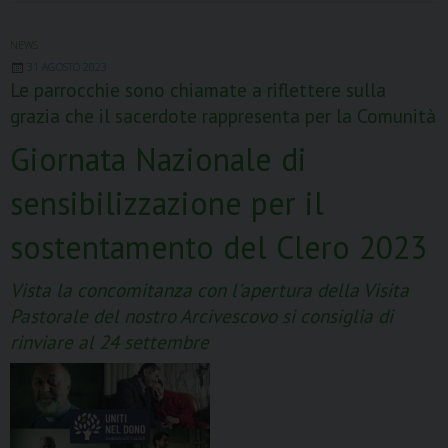
2024,
Assemblea
NEWS
31 AGOSTO 2023
dei
Le parrocchie sono chiamate a riflettere sulla
Referenti
grazia che il sacerdote rappresenta per la Comunità
Parrocchiali
e
Giornata Nazionale di
degli
sensibilizzazione per il
Animatori
Vicariali
sostentamento del Clero 2023
Vista la concomitanza con l'apertura della Visita
Pastorale del nostro Arcivescovo si consiglia di
rinviare al 24 settembre