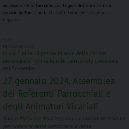
k
s
n
p
m
diocesano – e lo facciamo con la gioia di stare insieme a
t
servizio dell’unità nella Chiesa”. Il tema del …
Continua a
“Un
leggere
»
cuore
solo
e
NEWS
21 DICEMBRE 2023
un’anima
In via Emilia 19 presso la sede della Caritas
sola”
diocesana si riunirà la rete territoriale diocesana
Meeting
del Sovvenire
diocesano
Sovvenire
27 gennaio 2024, Assemblea
dei Referenti Parrocchiali e
degli Animatori Vicariali
Enrico Pistorino: "continuiamo a camminare insieme
per crescere nella comunione e nella