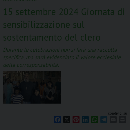
pastorale
2024/25
15 settembre 2024 Giornata di
sensibilizzazione sul
sostentamento del clero
Durante le celebrazioni non si farà una raccolta
specifica, ma sarà evidenziato il valore ecclesiale
della corresponsabilità.
condividi su
F
X
P
L
W
T
E
P
a
i
i
h
e
m
r