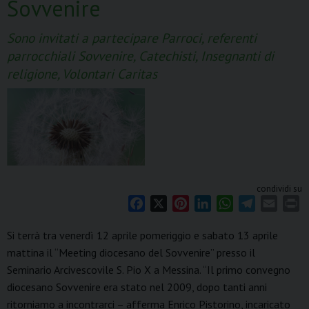
Sovvenire
Sono invitati a partecipare Parroci, referenti
parrocchiali Sovvenire, Catechisti, Insegnanti di
religione, Volontari Caritas
condividi su
F
X
P
L
W
T
E
P
a
i
i
h
e
m
r
Si terrà tra venerdì 12 aprile pomeriggio e sabato 13 aprile
c
n
n
a
l
a
i
mattina il “Meeting diocesano del Sovvenire” presso il
e
t
k
t
e
i
n
Seminario Arcivescovile S. Pio X a Messina. “Il primo convegno
b
e
e
s
g
l
t
o
r
d
A
r
diocesano Sovvenire era stato nel 2009, dopo tanti anni
o
e
I
p
a
ritorniamo a incontrarci – afferma Enrico Pistorino, incaricato