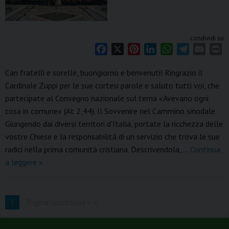
condividi su
F
X
P
L
W
T
E
P
a
i
i
h
e
m
r
Cari fratelli e sorelle, buongiorno e benvenuti! Ringrazio il
c
n
n
a
l
a
i
Cardinale Zuppi per le sue cortesi parole e saluto tutti voi, che
e
t
k
t
e
i
n
partecipate al Convegno nazionale sul tema «Avevano ogni
b
e
e
s
g
l
t
o
r
d
A
r
cosa in comune» (At 2,44). Il Sovvenire nel Cammino sinodale.
o
e
I
p
a
Giungendo dai diversi territori d’Italia, portate la ricchezza delle
k
s
n
p
m
vostre Chiese e la responsabilità di un servizio che trova le sue
t
radici nella prima comunità cristiana. Descrivendola, …
Continua
Papa
a leggere
»
Francesco
incontra
gli
1
Pagina successiva »
incaricati
del