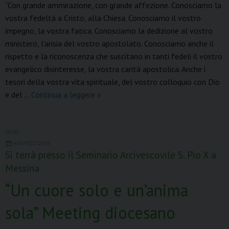
“Con grande ammirazione, con grande affezione. Conosciamo la
c
n
n
a
l
a
i
vostra fedeltà a Cristo, alla Chiesa. Conosciamo il vostro
e
t
k
t
e
i
n
impegno, la vostra fatica. Conosciamo la dedizione al vostro
b
e
e
s
g
l
t
o
r
d
A
r
ministero, l’ansia del vostro apostolato. Conosciamo anche il
o
e
I
p
a
rispetto e la riconoscenza che suscitano in tanti fedeli il vostro
k
s
n
p
m
evangelico disinteresse, la vostra carità apostolica. Anche i
t
tesori della vostra vita spirituale, del vostro colloquio con Dio
15
e del …
Continua a leggere
»
settembre
2024
Giornata
NEWS
4 MARZO 2024
di
Si terrà presso il Seminario Arcivescovile S. Pio X a
sensibilizzazione
Messina
sul
sostentamento
“Un cuore solo e un’anima
del
sola” Meeting diocesano
clero