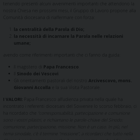
tenendo presenti alcuni avvenimenti importanti che attendono la
o
e
I
p
a
nostra Chiesa nei prossimi mesi, il Gruppo di Lavoro propone alla
k
s
n
p
m
Comunità diocesana di riaffermare con forza:
t
la centralità della Parola di Dio;
la necessità di incarnare la Parola nelle relazioni
umane;
avendo come riferimenti importanti che ci fanno da guida:
Il magistero di
Papa Francesco
Il
Sinodo dei Vescovi
Gli orientamenti pastorali del nostro
Arcivescovo, mons.
Giovanni Accolla
e la sua Visita Pastorale.
I VALORI:
Papa Francesco all’udienza privata nella quale ha
incontrato i referenti diocesani del Sovvenire lo scorso febbraio, ci
ha ricordato che
“corresponsabilità, partecipazione e comunione
sono i vostri pilastri, e richiamano le parole-chiave del Sinodo:
comunione, partecipazione, missione. Non è un caso. In più, nel
tema sinodale, c’è il termine “missione”, a ricordarci che tutto nella