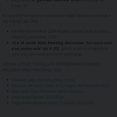
Emilia 19
4. Curare la formazione in particolare degli Operatori pastorali e
dei membri dei CPAE:
tra febbraio e marzo 2024 incontri vicariali rivolti a parroci,
referenti parrocchiali, CPAE;
12 e 13 aprile 2024, Meeting diocesano
“Un cuore solo
e un anima sola” (At 4, 32)
aperto a tutti (il programma
sarà reso noto nelle prossime settimane).
ALCUNE LETTURE CONSIGLIATE PER PREPARARSI A VIVERE IL
PROSSIMO ANNO PASTORALE 2024:
Sovvenire_alle_necessita_della_Chiesa;
Discorso del Santo Padre al Convegno del Sovvenire 2023
;
Avvio della Visita Pastorale dell’Arcivescovo
;
Linee Guida Sinodo 2023/2024
Programma attività e servizi Sovvenire 2023/2024