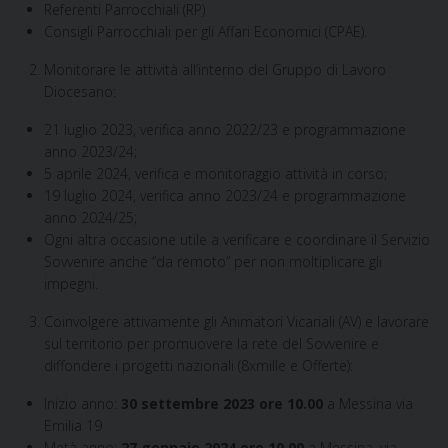
Referenti Parrocchiali (RP)
Consigli Parrocchiali per gli Affari Economici (CPAE).
Monitorare le attività all’interno del Gruppo di Lavoro
Diocesano:
21 luglio 2023, verifica anno 2022/23 e programmazione
anno 2023/24;
5 aprile 2024, verifica e monitoraggio attività in corso;
19 luglio 2024, verifica anno 2023/24 e programmazione
anno 2024/25;
Ogni altra occasione utile a verificare e coordinare il Servizio
Sovvenire anche “da remoto” per non moltiplicare gli
impegni.
Coinvolgere attivamente gli Animatori Vicariali (AV) e lavorare
sul territorio per promuovere la rete del Sovvenire e
diffondere i progetti nazionali (8xmille e Offerte):
Inizio anno:
30 settembre 2023 ore 10.00
a Messina via
Emilia 19
Metà anno:
27 gennaio 2024 ore 10.00
a Messina, via