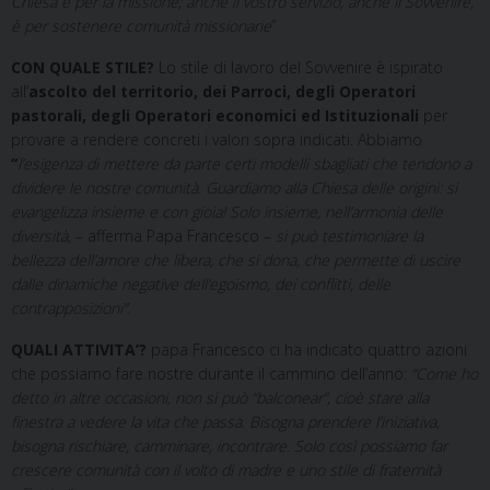
Chiesa è per la missione; anche il vostro servizio, anche il Sovvenire,
è per sostenere comunità missionarie
”
CON QUALE STILE?
Lo stile di lavoro del Sovvenire è ispirato
all’
ascolto
del territorio, dei Parroci, degli Operatori
pastorali, degli Operatori economici ed Istituzionali
per
provare a rendere concreti i valori sopra indicati. Abbiamo
“
l’esigenza di mettere da parte certi modelli sbagliati che tendono a
dividere le nostre comunità. Guardiamo alla Chiesa delle origini: si
evangelizza insieme e con gioia! Solo insieme, nell’armonia delle
diversità,
– afferma Papa Francesco –
si può testimoniare la
bellezza dell’amore che libera, che si dona, che permette di uscire
dalle dinamiche negative dell’egoismo, dei conflitti, delle
contrapposizioni”.
QUALI ATTIVITA’?
papa Francesco ci ha indicato quattro azioni
che possiamo fare nostre durante il cammino dell’anno:
“Come ho
detto in altre occasioni, non si può “balconear”, cioè
stare alla
finestra a vedere la vita che passa. Bisogna prendere l’iniziativa,
bisogna rischiare, camminare, incontrare. Solo così possiamo far
crescere comunità con il volto di madre e uno stile di fraternità