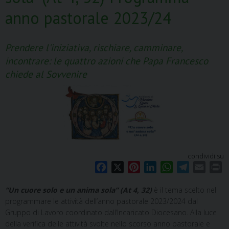
anno pastorale 2023/24
Prendere l'iniziativa, rischiare, camminare,
incontrare: le quattro azioni che Papa Francesco
chiede al Sovvenire
condividi su
F
X
P
L
W
T
E
P
a
i
i
h
e
m
r
“Un cuore solo e un anima sola” (At 4, 32)
è il tema scelto nel
c
n
n
a
l
a
i
programmare le attività dell’anno pastorale 2023/2024 dal
e
t
k
t
e
i
n
Gruppo di Lavoro coordinato dall’Incaricato Diocesano. Alla luce
b
e
e
s
g
l
t
della verifica delle attività svolte nello scorso anno pastorale e
o
r
d
A
r