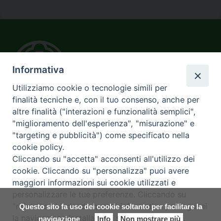
Informativa
Utilizziamo cookie o tecnologie simili per
finalità tecniche e, con il tuo consenso, anche per
SOVVENIRE
altre finalità ("interazioni e funzionalità semplici",
Arcidiocesi di Messina-Lipari-Santa Lucia del Mela
"miglioramento dell'esperienza", "misurazione" e
"targeting e pubblicità") come specificato nella
Via Garibaldi 67 presso Curia Arcivescovile
cookie policy.
Cliccando su "accetta" acconsenti all'utilizzo dei
cookie. Cliccando su "personalizza" puoi avere
Orario ufficio
maggiori informazioni sui cookie utilizzati e
da lunedì a venerdì dalle 9.30 alle 12.30
personalizzare le tue preferenze. Cliccando su
Recapiti
"rifiuta" o chiudendo questa informativa proseguirai
Questo sito fa uso dei cookie soltanto per facilitare la
Tel. 339.1706865
la navigazione installando i soli cookie tecnici.
navigazione
Info
Non mostrare più
sovvenire@diocesimessina.it