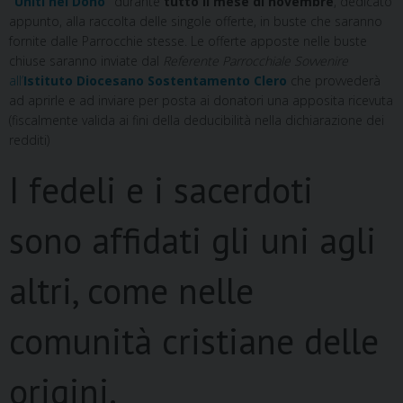
“Uniti nel Dono”
durante
tutto il mese di novembre
, dedicato
appunto, alla raccolta delle singole offerte, in buste che saranno
fornite dalle Parrocchie stesse. Le offerte apposte nelle buste
chiuse saranno inviate dal
Referente Parrocchiale Sovvenire
all’
Istituto Diocesano Sostentamento Clero
che provvederà
ad aprirle e ad inviare per posta ai donatori una apposita ricevuta
(fiscalmente valida ai fini della deducibilità nella dichiarazione dei
redditi)
I fedeli e i sacerdoti
sono affidati gli uni agli
altri, come nelle
comunità cristiane delle
origini.