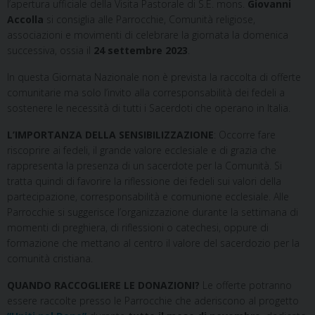
l’apertura ufficiale della Visita Pastorale di S.E. mons.
Giovanni
o
r
d
A
r
Accolla
si consiglia alle Parrocchie, Comunità religiose,
o
e
I
p
a
associazioni e movimenti di celebrare la giornata la domenica
k
s
n
p
m
successiva, ossia il
24 settembre 2023
.
t
In questa Giornata Nazionale non è prevista la raccolta di offerte
comunitarie ma solo l’invito alla corresponsabilità dei fedeli a
sostenere le necessità di tutti i Sacerdoti che operano in Italia.
L’IMPORTANZA DELLA SENSIBILIZZAZIONE
: Occorre fare
riscoprire ai fedeli, il grande valore ecclesiale e di grazia che
rappresenta la presenza di un sacerdote per la Comunità. Si
tratta quindi di favorire la riflessione dei fedeli sui valori della
partecipazione, corresponsabilità e comunione ecclesiale. Alle
Parrocchie si suggerisce l’organizzazione durante la settimana di
momenti di preghiera, di riflessioni o catechesi, oppure di
formazione che mettano al centro il valore del sacerdozio per la
comunità cristiana.
QUANDO RACCOGLIERE LE DONAZIONI?
Le offerte potranno
essere raccolte presso le Parrocchie che aderiscono al progetto