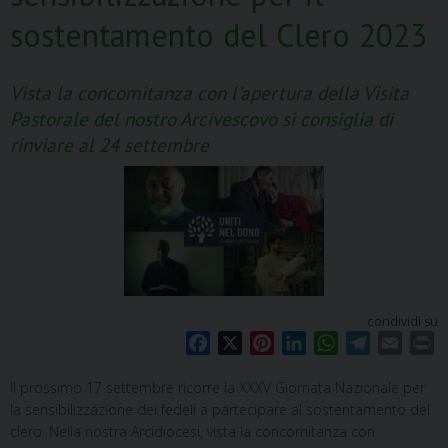
sostentamento del Clero 2023
Vista la concomitanza con l'apertura della Visita
Pastorale del nostro Arcivescovo si consiglia di
rinviare al 24 settembre
condividi su
F
X
P
L
W
T
E
P
a
i
i
h
e
m
r
Il prossimo 17 settembre ricorre la XXXV Giornata Nazionale per
c
n
n
a
l
a
i
la sensibilizzazione dei fedeli a partecipare al sostentamento del
e
t
k
t
e
i
n
clero. Nella nostra Arcidiocesi, vista la concomitanza con
b
e
e
s
g
l
t