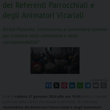
dei Referenti Parrocchiali e
degli Animatori Vicariali
Enrico Pistorino: "continuiamo a camminare insieme
per crescere nella comunione e nella
corresponsabilità"
condividi su
F
X
P
L
W
T
E
P
a
i
i
h
e
m
r
Si terrà
sabato 27 gennaio 2024 alle ore 10.00
presso il salone
c
n
n
a
l
a
i
pastorale della Caritas Diocesana in via Emilia 19 a Messina,
e
t
k
t
e
i
n
l’
Assemblea dei Referenti Parrocchiali e degli Animatori
b
e
e
s
g
l
t