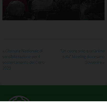
«
Giornata Nazionale di
“Un cuore solo e un’anima
sensibilizzazione per il
sola” Meeting diocesano
sostentamento del Clero
Sovvenire
»
2023