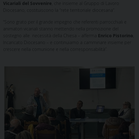
Vicariali del Sovvenire
, che insieme al Gruppo di Lavoro
o
r
d
A
r
Diocesano, costituiscono la “rete territoriale diocesana”.
o
e
I
p
a
k
s
n
p
m
“Sono grato per il grande impegno che referenti parrocchiali e
t
animatori vicariali stanno mettendo nella promozione del
sostegno alle necessità della Chiesa – afferma
Enrico Pistorino
,
Incaricato Diocesano – e continuiamo a camminare insieme per
crescere nella comunione e nella corresponsabilità”.