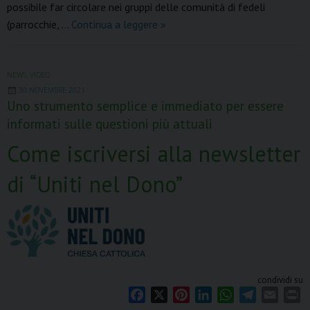
t
possibile far circolare nei gruppi delle comunità di fedeli
7
(parrocchie, …
Continua a leggere
»
maggio
2023,
Giornata
NEWS
,
VIDEO
30 NOVEMBRE 2021
Nazionale
Uno strumento semplice e immediato per essere
promozione
informati sulle questioni più attuali
8xmille
Come iscriversi alla newsletter
di “Uniti nel Dono”
condividi su
F
X
P
L
W
T
E
P