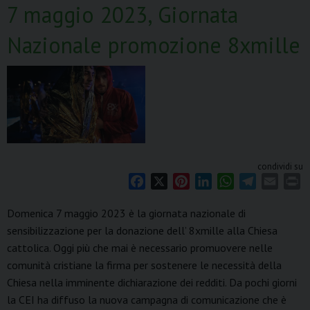
7 maggio 2023, Giornata
Nazionale promozione 8xmille
condividi su
F
X
P
L
W
T
E
P
a
i
i
h
e
m
r
Domenica 7 maggio 2023 è la giornata nazionale di
c
n
n
a
l
a
i
sensibilizzazione per la donazione dell’ 8xmille alla Chiesa
e
t
k
t
e
i
n
cattolica. Oggi più che mai è necessario promuovere nelle
b
e
e
s
g
l
t
o
r
d
A
r
comunità cristiane la firma per sostenere le necessità della
o
e
I
p
a
Chiesa nella imminente dichiarazione dei redditi. Da pochi giorni
k
s
n
p
m
la CEI ha diffuso la nuova campagna di comunicazione che è