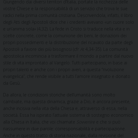
o
e
I
p
a
Giungendo dai diversi territori d’Italia, portate la ricchezza delle
k
s
n
p
m
vostre Chiese e la responsabilità di un servizio che trova le sue
t
radici nella prima comunità cristiana. Descrivendola, infatti, il libro
degli Atti degli Apostoli dice che i credenti avevano «un cuore solo
e un’anima sola» (4,32). La fede in Cristo si traduce nella vita e in
scelte concrete, come la comunione dei beni, le donazioni dei
propri possedimenti e la distribuzione del ricavato da parte degli
Apostoli a favore dei più bisognosi (cfr
At
4,34-35). La comunità
apostolica incomincia a trasformare il mondo a partire dal nuovo
stile di vita improntato al Vangelo. Tutti partecipano, in base ai
propri talenti e anche con i propri averi,
a questa “rivoluzione
evangelica”, che rende visibile a tutti l’amore insegnato e donato
da Gesù.
Da allora, le condizioni storiche dell’umanità sono molto
cambiate, ma questa dinamica, grazie a Dio, è ancora presente,
anche
incisiva nella vita della Chiesa e, attraverso di essa, nella
società. Essa ha ispirato l’attuale sistema di sostegno economico
alla Chiesa in Italia, che voi chiamate
Sovvenire
e che si può
riassumere in due parole: corresponsabilità e partecipazione.
Anche in questo tratto di storia nazionale, dalla revisione del