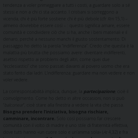
tendenza a voler primeggiare a tutti i costi, a guardare solo a sé
stessi e non a chi ci sta accanto. I cristiani si sorreggono a
vicenda, chi è più forte sostiene chi è più debole (cfr
Rm
15,1)
–
almeno dovrebbe essere così –
: questo significa amare, essere
comunità e condividere ciò che si ha, anche i beni materiali e il
denaro, perché a nessuno manchi il giusto sostentamento. Di
passaggio ho detto la parola “indifferenza”. Credo che questa è la
malattia più brutta che possiamo avere: diventare indifferenti,
asettici rispetto ai problemi degli altri, come quei due
“ecclesiastici” che sono passati davanti al povero uomo che era
stato ferito dai ladri. L’indifferenza: guardare ma non vedere e non
voler vedere.
La corresponsabilità implica, dunque, la
partecipazione
, cioè il
coinvolgimento. Come ho detto in altre occasioni, non si può
“
balconear
”, cioè
stare alla finestra a vedere la vita che passa.
Bisogna prendere l’iniziativa, bisogna rischiare,
camminare, incontrare.
Solo così possiamo far crescere
comunità con il volto di madre e uno stile di fraternità effettiva,
dove tutti hanno «un cuore solo e un’anima sola» (
At
4,32) e fra