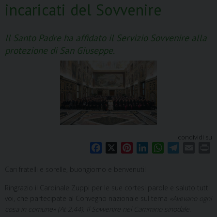
incaricati del Sovvenire
Il Santo Padre ha affidato il Servizio Sovvenire alla
protezione di San Giuseppe.
condividi su
F
X
P
L
W
T
E
P
a
i
i
h
e
m
r
Cari fratelli e sorelle, buongiorno e benvenuti!
c
n
n
a
l
a
i
e
t
k
t
e
i
n
Ringrazio il Cardinale Zuppi per le sue cortesi parole e saluto tutti
b
e
e
s
g
l
t
voi, che partecipate al Convegno nazionale sul tema
«Avevano ogni
o
r
d
A
r
cosa in comune» (At 2,44). Il Sovvenire nel Cammino sinodale
.